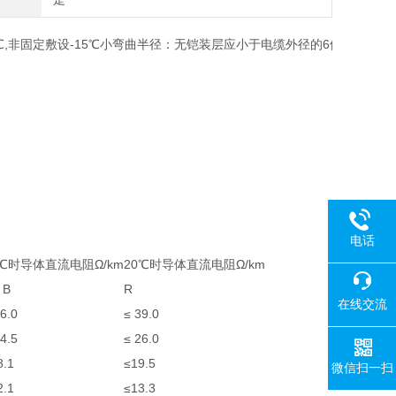
固定敷设-40℃,非固定敷设-15℃小弯曲半径：无铠装层应小于电缆外径
电话
0℃时导体直流电阻Ω/km
20℃时导体直流电阻Ω/km
、B
R
在线交流
6.0
≤ 39.0
4.5
≤ 26.0
8.1
≤19.5
微信扫一扫
2.1
≤13.3