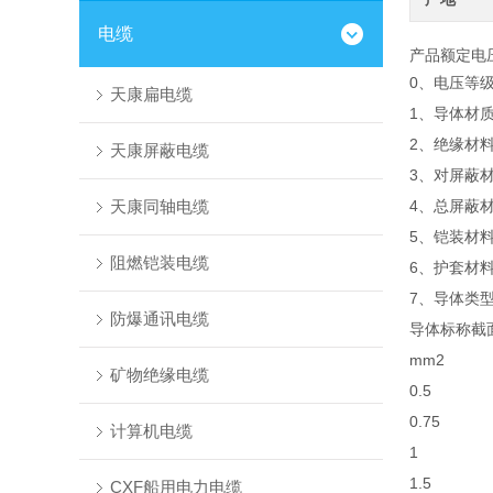
电缆
产品额定电压
0、电压等级：
天康扁电缆
1、导体材
2、绝缘材
天康屏蔽电缆
3、对屏蔽
天康同轴电缆
4、总屏蔽
5、铠装材
阻燃铠装电缆
6、护套材
7、导体类
防爆通讯电缆
导体标称截
mm2
矿物绝缘电缆
0.5
0.75
计算机电缆
1
1.5
CXF船用电力电缆