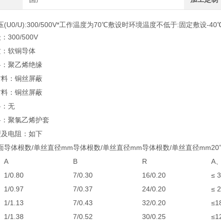
(U0/U):300/500V*工作温度为70℃敷设时环境温度不低于:
300/500V
质：软铜导体
料：聚乙烯绝缘
材料：铜丝屏蔽
材料：铜丝屏蔽
料：无
料：聚氯乙烯护套
型及电阻：如下
面
导体根数/单丝直径mm
导体根数/单丝直径mm
导体根数/单丝直径mm
2
A
B
R
A
1/0.80
7/0.30
16/0.20
≤ 3
1/0.97
7/0.37
24/0.20
≤ 2
1/1.13
7/0.43
32/0.20
≤1
1/1.38
7/0.52
30/0.25
≤1