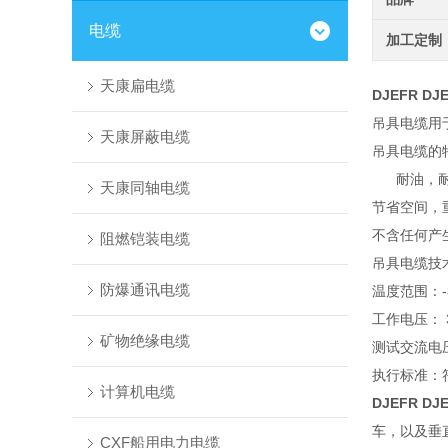
电缆
加工定制
天康扁电缆
DJEFR 
吊具电缆用
天康屏蔽电缆
吊具电缆的
耐油，耐酸
天康同轴电缆
节省空间，
不含任何产
阻燃铠装电缆
吊具电缆技
防爆通讯电缆
温度范围：-
工作电压： 30
矿物绝缘电缆
测试交流电压
执行标准：符
计算机电缆
DJEFR 
车，以及垂
CXF船用电力电缆