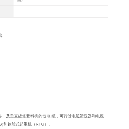
.
备，及垂直罐笼受料机的馈电 缆，可行驶电缆运送器和电缆
G)和轮胎式起重机（RTG）。