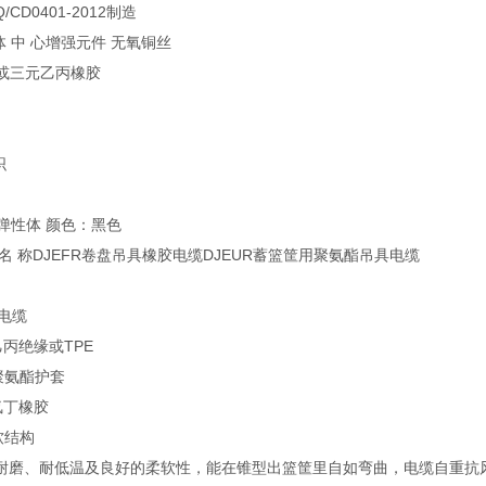
CD0401-2012制造
体 中 心增强元件 无氧铜丝
PE或三元乙丙橡胶
织
VC弹性体 颜色：黑色
名 称DJEFR卷盘吊具橡胶电缆DJEUR蓄篮筐用聚氨酯吊具电缆
电缆
丙绝缘或TPE
聚氨酯护套
氯丁橡胶
软结构
耐磨、耐低温及良好的柔软性，能在锥型出篮筐里自如弯曲，电缆自重抗