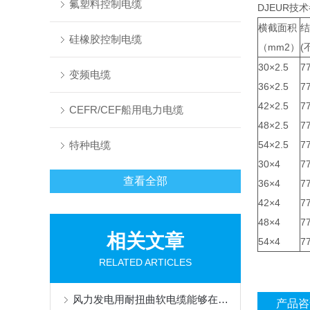
氟塑料控制电缆
DJEUR技
横截面积
结
硅橡胶控制电缆
（mm2）
(
30×2.5
77
变频电缆
36×2.5
77
42×2.5
77
CEFR/CEF船用电力电缆
48×2.5
77
特种电缆
54×2.5
77
30×4
77
查看全部
36×4
77
42×4
77
48×4
77
相关文章
54×4
77
RELATED ARTICLES
风力发电用耐扭曲软电缆能够在设备运转时承受一定的扭转力
产品咨