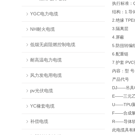
执行标准：Q/
结构：1.导
YGC电力电缆
2.绝缘 T
3.隔离层
NH耐火电缆
4.屏蔽
低烟无卤阻燃控制电缆
5.防扭转编
6.配重链
耐高温电力电缆
7.护套 P
内容：型 号
风力发电用电缆
产品代号
DJ——吊具
pv光伏电缆
E——三元乙
U——TPU
YC橡套电缆
F——合成
补偿电缆
R——导体
此电缆具有