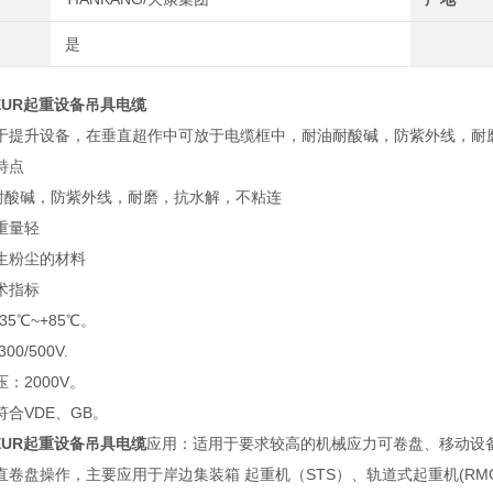
是
DJEUR起重设备吊具电缆
于提升设备，在垂直超作中可放于电缆框中，耐油耐酸碱，防紫外线，耐磨
特点
碱，防紫外线，耐磨，抗水解，不粘连
重量轻
生粉尘的材料
术指标
35℃~+85℃。
0/500V.
：2000V。
合VDE、GB。
DJEUR起重设备吊具电缆
应用：适用于要求较高的机械应力可卷盘、移动设
直卷盘操作，主要应用于岸边集装箱 起重机（STS）、轨道式起重机(RM