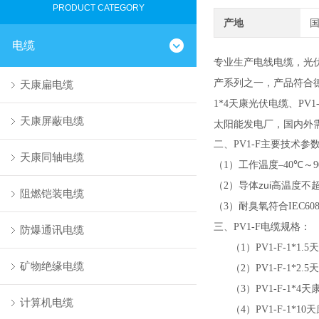
PRODUCT CATEGORY
产地
电缆
专业生产电线电缆，光
产系列之一，产品符合
天康扁电缆
天康光伏电缆、
1*4
PV1-
天康屏蔽电缆
太阳能发电厂，国内外
二、
主要技术参
PV1-F
天康同轴电缆
（
）工作温度
℃
～
1
–40
9
（
）导体zui高温度不
2
阻燃铠装电缆
（
）耐臭氧符合
3
IEC608
三、
电缆规格：
PV1-F
防爆通讯电缆
（
）
天
1
PV1-F-1*1.5
矿物绝缘电缆
（
）
天
2
PV1-F-1*2.5
（
）
天
3
PV1-F-1*4
计算机电缆
（
）
天
4
PV1-F-1*10