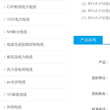
（
）
天
5
PV1-F-1*16
CXF船用电力电缆
（
）
天
6
PV1-F-1*25
（
）
天
7
PV1-F-1*35
YGC电力电缆
NH耐火电缆
产品咨询
低烟无卤阻燃控制电缆
耐高温电力电缆
产品：
风力发电用电缆
您的单位：
pv光伏电缆
您的姓名：
YC橡套电缆
补偿电缆
联系电话：