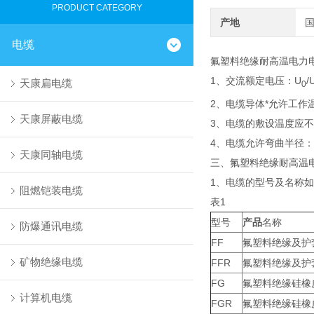
PRODUCT CATEGORY
产地
电缆
氟塑料绝缘耐高温电力
1、交流额定电压：U
/
天康扁电缆
0
2、电缆导体*允许工作温
天康屏蔽电缆
3、电缆的敷设温度应不低
4、电缆允许弯曲半径：
天康同轴电缆
三、氟塑料绝缘耐高温
1、电缆的型号及名称如
阻燃铠装电缆
表1
型号
产品
名称
防爆通讯电缆
FF
氟塑料绝缘及护
矿物绝缘电缆
FFR
氟塑料绝缘及护
FG
氟塑料绝缘硅橡
计算机电缆
FGR
氟塑料绝缘硅橡