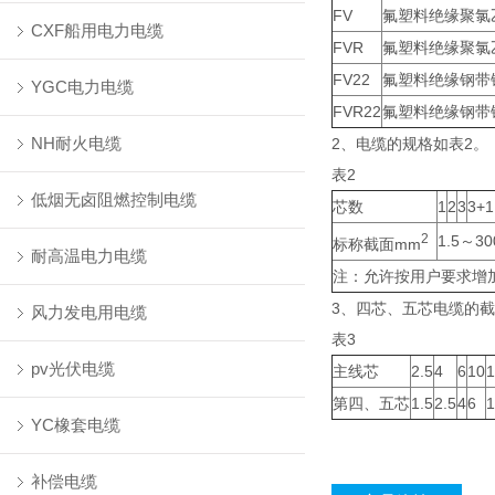
FV
氟塑料绝缘聚氯
CXF船用电力电缆
FVR
氟塑料绝缘聚氯
FV22
氟塑料绝缘钢带
YGC电力电缆
FVR22
氟塑料绝缘钢带
NH耐火电缆
2、电缆的规格如表2。
表2
低烟无卤阻燃控制电缆
芯数
1
2
3
3+1
2
1.5～30
标称截面mm
耐高温电力电缆
注：允许按用户要求增
3、四芯、五芯电缆的
风力发电用电缆
表3
pv光伏电缆
主线芯
2.5
4
6
10
1
第四、五芯
1.5
2.5
4
6
1
YC橡套电缆
补偿电缆