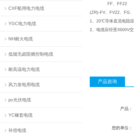
FF
FF22
、
CXF船用电力电缆
(ZR)-FV
FV22
FG
、
、
、
1
20
、
℃导体直流电阻
YGC电力电缆
2
3500V
、电缆应经受
交
NH耐火电缆
低烟无卤阻燃控制电缆
耐高温电力电缆
产品咨询
风力发电用电缆
pv光伏电缆
产品：
YC橡套电缆
您的单位：
补偿电缆