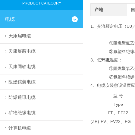
PRODUCT CATEGORY
产地
电缆
1、交流额定电压（U0／
天康扁电缆
①阻燃聚氯乙烯绝缘
天康屏蔽电缆
②氟塑料绝缘和护套：
3、低
环境
温度：
天康同轴电缆
①阻燃聚氯乙烯绝缘
②氟塑料绝缘和护套
阻燃铠装电缆
4、电缆安装敷设温度
型 号
防爆通讯电缆
Type
矿物绝缘电缆
FF
FF22
、
(ZR)-FV
FV22
FG
、
、
、
计算机电缆