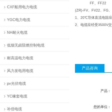
FF
FF22
、
CXF船用电力电缆
(ZR)-FV
FV22
FG
、
、
、
1
20
、
℃导体直流电阻
YGC电力电缆
2
3500V
、电缆应经受
交
NH耐火电缆
低烟无卤阻燃控制电缆
耐高温电力电缆
产品咨询
风力发电用电缆
pv光伏电缆
产品：
YC橡套电缆
您的单位：
补偿电缆