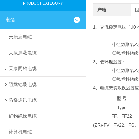
PRODUCT CATEGORY
产地
电缆
1、交流额定电压（U0／
天康扁电缆
①阻燃聚氯乙烯绝缘
天康屏蔽电缆
②氟塑料绝缘和护套：
3、低
环境
温度：
天康同轴电缆
①阻燃聚氯乙烯绝缘
②氟塑料绝缘和护套
阻燃铠装电缆
4、电缆安装敷设温度
型 号
防爆通讯电缆
Type
矿物绝缘电缆
FF
FF22
、
(ZR)-FV
FV22
FG
、
、
、
计算机电缆