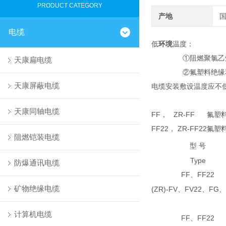
PRODUCT CATEGORY
产地
电缆
低
环境
温度：
①阻燃聚氯乙烯绝缘
天康扁电缆
②氟塑料绝缘和护套
天康屏蔽电缆
电缆安装敷设温度应不
天康同轴电缆
FF， ZR-FF
氟塑
FF22， ZR-FF22
氟塑
阻燃铠装电缆
型 号
Type
防爆通讯电缆
FF
FF22
、
矿物绝缘电缆
(ZR)-FV
FV22
FG
、
、
、
计算机电缆
FF
FF22
、