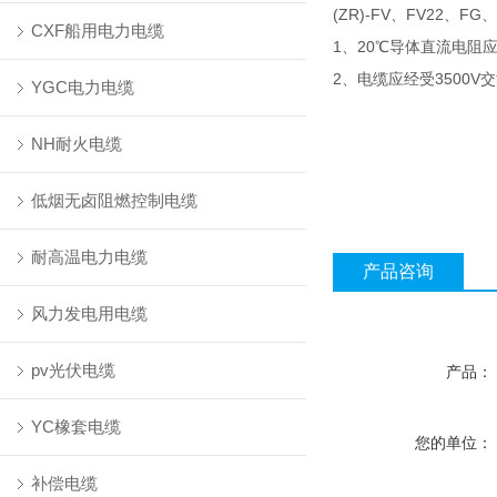
(ZR)-FV
FV22
FG
、
、
、
CXF船用电力电缆
1
20
、
℃导体直流电阻
2
3500V
、电缆应经受
交
YGC电力电缆
NH耐火电缆
低烟无卤阻燃控制电缆
耐高温电力电缆
产品咨询
风力发电用电缆
pv光伏电缆
产品：
YC橡套电缆
您的单位：
补偿电缆