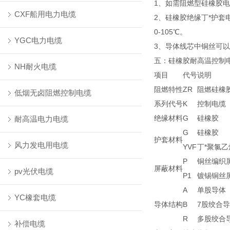
1、如需阻燃型硅橡胶电
CXF船用电力电缆
2、硅橡胶绝缘丁*护
0-105℃。
YGC电力电缆
3、导体线芯中铜丝可
五：硅橡胶耐高温控制
NH耐火电缆
项目
代号
说明
阻燃特性
ZR
阻燃硅橡
低烟无卤阻燃控制电缆
系列代号
K
控制电缆
绝缘材料
G
硅橡胶
耐高温电力电缆
G
硅橡胶
护套材料
风力发电用电缆
YVF
丁*聚氯乙
P
铜丝编织
屏蔽材料
pv光伏电缆
P1
镀锡铜丝
A
单股导体
YC橡套电缆
导体结构
B
7股绞合
R
多股绞合
补偿电缆