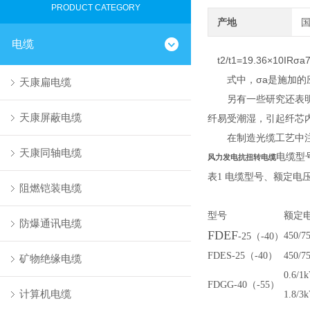
PRODUCT CATEGORY
产地
电缆
t2/t1=19.36×10IRσa
式中，σa是施加的应力
天康扁电缆
另有一些研究还表明，制
天康屏蔽电缆
纤易受潮湿，引起纤芯
在制造光缆工艺中注
天康同轴电缆
电缆型
风力发电抗扭转电缆
表
1
电缆型号、额定电
阻燃铠装电缆
型号
额定
防爆通讯电缆
FDEF
450/7
-25
（-40）
FDES-25
（-40）
450/7
矿物绝缘电缆
0.6/1k
FDGG-40
（-55）
计算机电缆
1.8/3