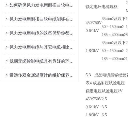
2
如何确保风力发电用耐扭曲软电缆长期可靠运行？
额定电压
电缆规格
风力发电用耐扭曲软电缆能够在设备运转时承受一定的扭转力
35mm
及以下
1
2
450/750V
50
～
150mm
1
2
0.6/1kV
风力发电用电缆的这些优势你都了解过吗？
185
～
400mm
8
2
35mm
及以下
2
2
风力发电用电缆与其它电缆相比的优势
1.8/3kV
50
～
150mm
2
2
185
～
400mm
1
2
低烟无卤控制电缆具有良好的环保性能
带远传双金属温度计的维护保养需要从多个方面入手
5.3
成品电缆能够经受
表
4
成品耐压试验电压
额定电压
试验电压
kV
450/750V
2.5
0.6/1kV
3.5
1.8/3kV
6.5