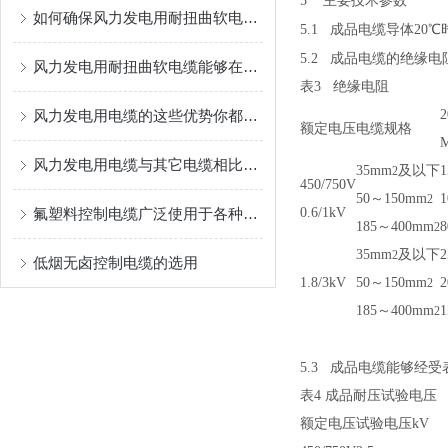
5
主要技术参数
如何确保风力发电用耐扭曲软电缆长期可靠运行？
5.1
成品电缆导体
20
℃
5.2
成品电缆的绝缘电
风力发电用耐扭曲软电缆能够在设备运转时承受一定的扭转力
表
3
绝缘电阻
风力发电用电缆的这些优势你都了解过吗？
2
额定电压
电缆规格
风力发电用电缆与其它电缆相比的优势
35mm
及以下
1
2
450/750V
50
～
150mm
1
2
氟塑料控制电缆广泛使用于各种电器设备
0.6/1kV
185
～
400mm
8
2
35mm
及以下
2
2
低烟无卤控制电缆的选用
1.8/3kV
50
～
150mm
2
2
185
～
400mm
1
2
5.3
成品电缆能够经受
表
4
成品耐压试验电压
额定电压
试验电压
kV