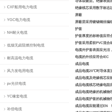
导体或镀层。绝缘表面
CXF船用电力电缆
绝缘线芯采用数字标志以
屏蔽
YGC电力电缆
屏蔽层采用镀锡铜丝编
护套
NH耐火电缆
护套厚度的标称值应符合
护套采用柔软PVC混合材
低烟无卤阻燃控制电缆
电缆外护套表面应光
电缆的外径应符合IEC
耐高温电力电缆
成品电缆
风力发电用电缆
成品电缆20℃时导体直
成品电缆及绝缘线芯应
pv光伏电缆
成品电缆线芯绝缘电阻应
成品电缆绝缘的机械物理
YC橡套电缆
成品电缆护套的机械物理
成品电缆应能通过EN 50
补偿电缆