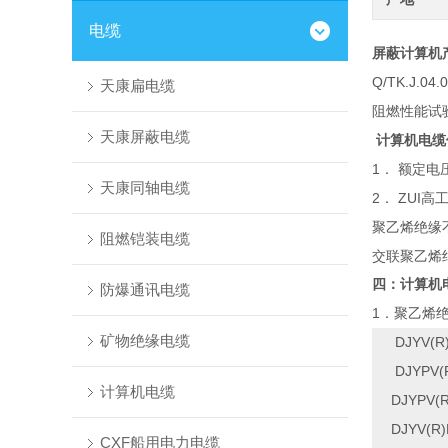
电缆
屏蔽计算机
Q/TK.J.04.
天康扁电缆
阻燃性能试
天康屏蔽电缆
计算机电缆
1
．
额定电
天康同轴电缆
2
ZUI
．
高
聚乙烯绝缘
阻燃铠装电缆
交联聚乙烯
四：计算机
防爆通讯电缆
1
．聚乙烯
矿物绝缘电缆
DJYV(R
DJYPV(
计算机电缆
DJYPV(R
DJYV(R)
CXF船用电力电缆