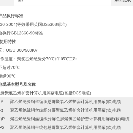
产品执行标准
030-2004(
BS5308
)
等效采用英国
标准
GB12666-90
验执行
标准
使用特性
U0/U 300/500KV
压：
70
工作温度：聚氯乙烯绝缘分
℃
和105℃二种
70
不超过
℃
90
绝缘
℃
电缆基本型号及名称
(
DCS
)
绝缘聚氯乙烯护套计算机用屏蔽电缆
包括
电缆
)P
(
)
聚乙烯绝缘铜丝编织总屏聚氯乙烯护套计算机用屏蔽
软
电缆
R)
(
)
聚乙烯绝缘铜丝编织分屏聚氯乙烯护套计算机用屏蔽
软
电缆
)P
(
)
聚乙烯绝缘铜丝编织分屏总屏聚氯乙烯护套计算机用屏蔽
软
电缆
P2
(
)
聚乙烯绝缘铜带绕包总屏聚氯乙烯护套计算机用屏蔽
软
电缆