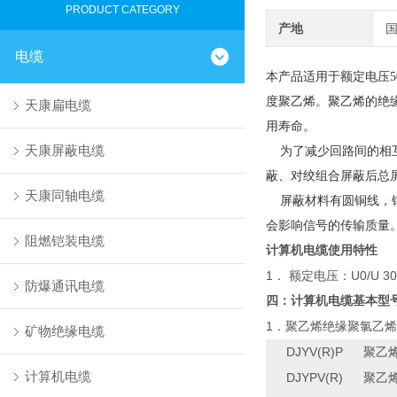
PRODUCT CATEGORY
产地
电缆
本产品适用于额定电压
度聚乙烯。聚乙烯的绝
天康扁电缆
用寿命。
天康屏蔽电缆
为了减少回路间的相互
蔽、对绞组合屏蔽后总
天康同轴电缆
屏蔽材料有圆铜线，铜
会影响信号的传输质量
阻燃铠装电缆
计算机电缆使用特性
1
U0/U 3
．
额定电压：
防爆通讯电缆
四：计算机电缆基本型
1
．聚乙烯绝缘聚氯乙烯
矿物绝缘电缆
DJYV(R)P
聚乙
计算机电缆
DJYPV(R)
聚乙