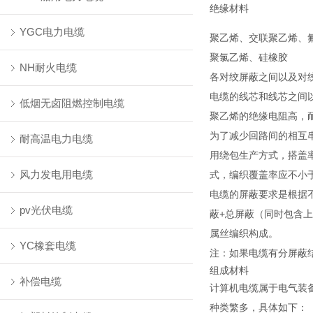
绝缘材料
YGC电力电缆
聚乙烯、交联聚乙烯、
聚氯乙烯、硅橡胶
NH耐火电缆
各对绞屏蔽之间以及对
电缆的线芯和线芯之间以及
低烟无卤阻燃控制电缆
聚乙烯的绝缘电阻高，
为了减少回路间的相互
耐高温电力电缆
用绕包生产方式，搭盖率
风力发电用电缆
式，编织覆盖率应不小于
电缆的屏蔽要求是根据
pv光伏电缆
蔽+总屏蔽（同时包含
属丝编织构成。
YC橡套电缆
注：如果电缆有分屏蔽
组成材料
补偿电缆
计算机电缆属于电气装
种类繁多，具体如下：