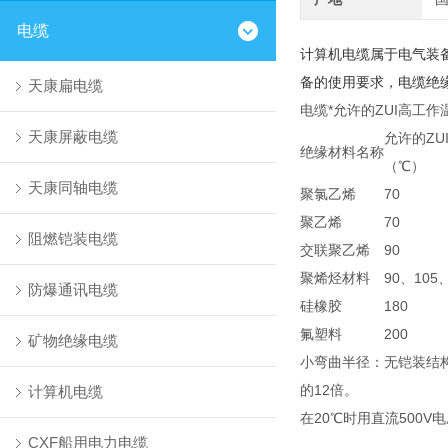
电缆
计算机电缆属于电气装
备的使用要求，电缆绝
天康扁电缆
电缆*允许的ZUI高工作
天康屏蔽电缆
允许的ZU
绝缘材料名称
（℃）
天康同轴电缆
聚氯乙烯
70
聚乙烯
70
阻燃铠装电缆
交联聚乙烯
90
聚烯烃材料
90、105
防爆通讯电缆
硅橡胶
180
氟塑料
200
矿物绝缘电缆
小弯曲半径：无铠装结
的12倍。
计算机电缆
在20℃时用直流500V
CXF船用电力电缆