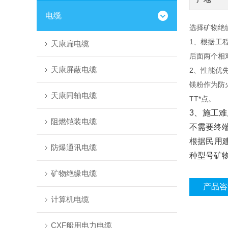
电缆
选择矿物绝
1、根据工
天康扁电缆
后面两个相
天康屏蔽电缆
2、性能优
镁粉作为防
天康同轴电缆
TT*点。
3、施工
阻燃铠装电缆
不需要终
根据民用
防爆通讯电缆
种型号矿
矿物绝缘电缆
产品咨
计算机电缆
CXF船用电力电缆