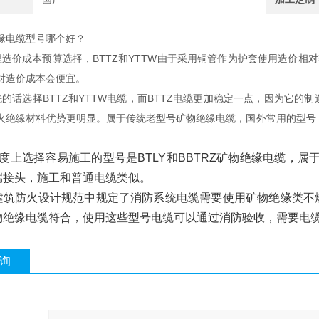
缘电缆型号哪个好？
程造价成本预算选择，BTTZ和YTTW由于采用铜管作为护套使用造价相对
对造价成本会便宜。
先的话选择BTTZ和YTTW电缆，而BTTZ电缆更加稳定一点，因为它
火绝缘材料优势更明显。属于传统老型号矿物绝缘电缆，国外常用的型号，而
难度上选择容易施工的型号是BTLY和BBTRZ矿物绝缘电缆，
端接头，施工和普通电缆类似。
建筑防火设计规范中规定了消防系统电缆需要使用矿物绝缘类不燃
物绝缘电缆符合，使用这些型号电缆可以通过消防验收，需要电
询