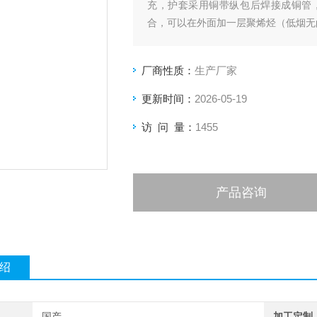
充，护套采用铜带纵包后焊接成铜管
合，可以在外面加一层聚烯烃（低烟无
厂商性质：
生产厂家
更新时间：
2026-05-19
访 问 量：
1455
产品咨询
绍
国产
加工定制