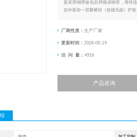
套采用铜带纵包后焊接成铜管，再经
在外面加一层聚烯烃（低烟无卤）护套
厂商性质：
生产厂家
更新时间：
2026-05-19
访 问 量：
4916
产品咨询
绍
国产
加工定制