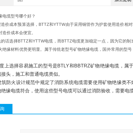
缘电缆型号哪个好？
程造价成本预算选择，BTTZ和YTTW由于采用铜管作为护套使用造价相对
对造价成本会便宜。
先的话选择BTTZ和YTTW电缆，而BTTZ电缆更加稳定一点，因为它
火绝缘材料优势更明显。属于传统老型号矿物绝缘电缆，国外常用的型号，而
难度上选择容易施工的型号是BTLY和BBTRZ矿物绝缘电缆，
端接头，施工和普通电缆类似。
建筑防火设计规范中规定了消防系统电缆需要使用矿物绝缘类不燃
物绝缘电缆符合，使用这些型号电缆可以通过消防验收，需要电
询