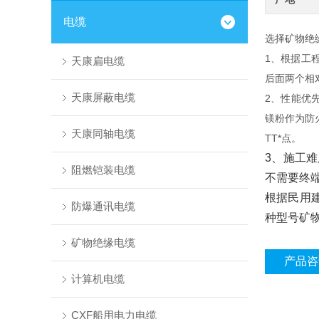
电缆
选择矿物绝
1、根据工
天康扁电缆
后面两个相
天康屏蔽电缆
2、性能优
镁粉作为防
天康同轴电缆
TT*点。
3、施工
阻燃铠装电缆
不需要终
根据民用
防爆通讯电缆
种型号矿
矿物绝缘电缆
产品咨
计算机电缆
CXF船用电力电缆