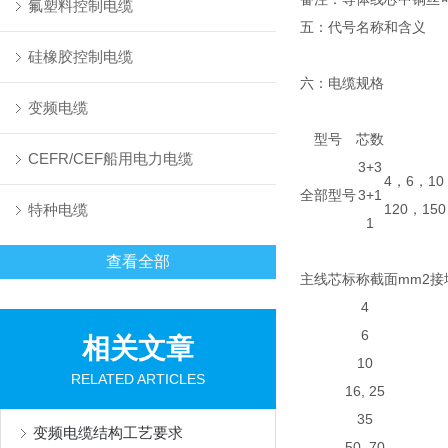
氟塑料控制电缆
五：代号名称和含义
硅橡胶控制电缆
六：电缆规格
变频电缆
型号
芯数
CEFR/CEF船用电力电缆
3+3
4，6，10
全部型号
3+1
特种电缆
120，15
1
查看全部
主线芯标称截面mm2
接
4
6
相关文章
10
RELATED ARTICLES
16, 25
35
变频电缆结构工艺要求
50, 70